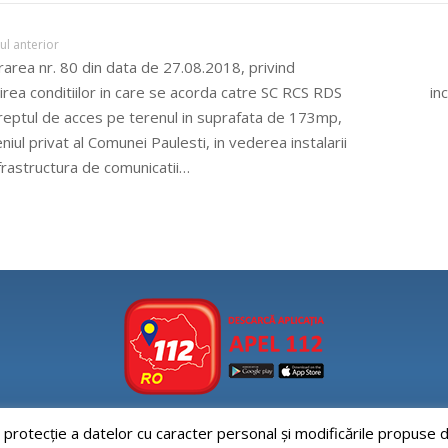
lul anterior
area nr. 80 din data de 27.08.2018, privind
lirea conditiilor in care se acorda catre SC RCS RDS
in
reptul de acces pe terenul in suprafata de 173mp,
iul privat al Comunei Paulesti, in vederea instalarii
frastructura de comunicatii…
e protecție a datelor cu caracter personal și modificările propus
Aplicatia APEL112