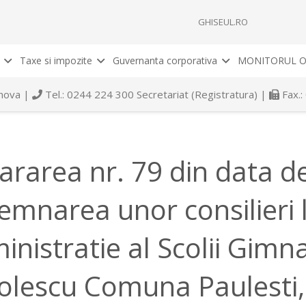
GHISEUL.RO
Taxe si impozite
Guvernanta corporativa
MONITORUL O
rahova |
Tel.: 0244 224 300 Secretariat (Registratura) |
Fax.:
ararea nr. 79 din data de
emnarea unor consilieri lo
inistratie al Scolii Gimn
olescu Comuna Paulesti, 