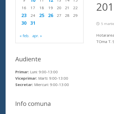
10
12
9
11
13
14
15
201
16
17
18
19
20
21
22
23
25
26
24
27
28
29
30
31
5 marti
Hotararea 
« feb.
apr. »
TOma T. S
Audiente
Primar:
Luni: 9:00-13:00
Viceprimar:
Marti: 9:00-13:00
Secretar:
Miercuri: 9:00-13:00
Info comuna