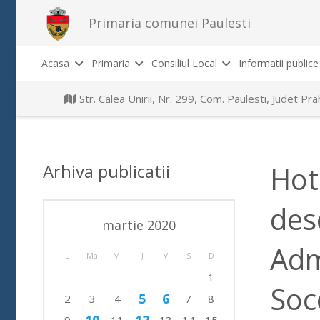
Primaria comunei Paulesti
Acasa
Primaria
Consiliul Local
Informatii publice
Str. Calea Unirii, Nr. 299, Com. Paulesti, Judet P
Arhiva publicatii
Hot
des
martie 2020
Adm
L
Ma
Mi
J
V
S
D
1
Soc
5
6
2
3
4
7
8