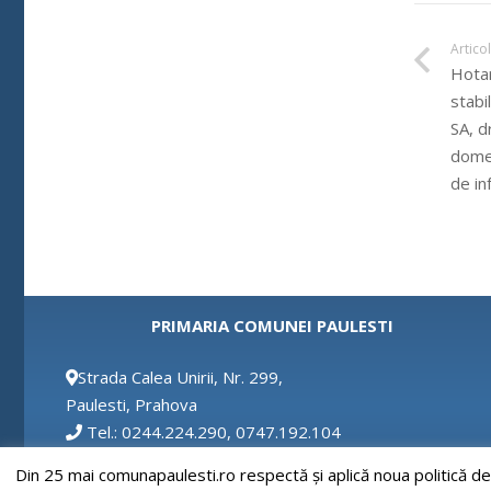
Artico
Hotar
stabi
SA, d
domen
de in
PRIMARIA COMUNEI PAULESTI
Strada Calea Unirii, Nr. 299,
Paulesti, Prahova
Tel.: 0244.224.290, 0747.192.104
Fax: 0244.224.290
Din 25 mai comunapaulesti.ro respectă și aplică noua politică d
Email: secretar@comunapaulesti.ro