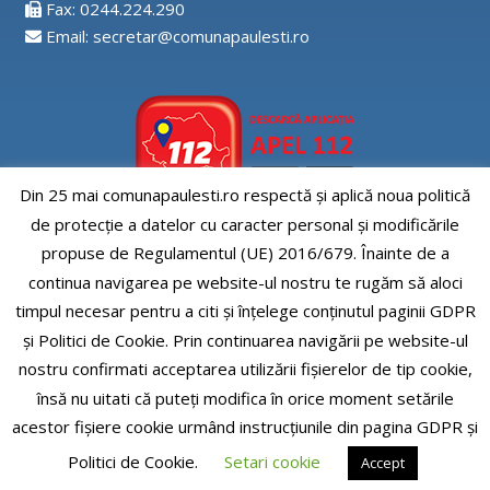
Fax: 0244.224.290
Email: secretar@comunapaulesti.ro
Din 25 mai comunapaulesti.ro respectă și aplică noua politică
de protecție a datelor cu caracter personal și modificările
Aplicatia APEL112
propuse de Regulamentul (UE) 2016/679. Înainte de a
continua navigarea pe website-ul nostru te rugăm să aloci
timpul necesar pentru a citi și înțelege conținutul paginii GDPR
și Politici de Cookie. Prin continuarea navigării pe website-ul
nostru confirmati acceptarea utilizării fişierelor de tip cookie,
Comuna Paulesti, judet Prahova
însă nu uitati că puteți modifica în orice moment setările
acestor fişiere cookie urmând instrucțiunile din pagina GDPR și
PROGRAM DE LUCRU
Politici de Cookie.
Setari cookie
Accept
CLICK PENTRU VIZUALIZARE