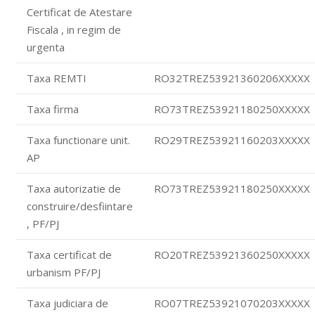
Certificat de Atestare
Fiscala , in regim de
urgenta
Taxa REMTI
RO32TREZ53921360206XXXXX
Taxa firma
RO73TREZ53921180250XXXXX
Taxa functionare unit.
RO29TREZ53921160203XXXXX
AP
Taxa autorizatie de
RO73TREZ53921180250XXXXX
construire/desfiintare
, PF/PJ
Taxa certificat de
RO20TREZ53921360250XXXXX
urbanism PF/PJ
Taxa judiciara de
RO07TREZ53921070203XXXXX