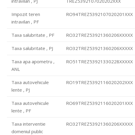
intravilan , PJ
TREZ5392107020202XXX
Impozit teren
RO94TREZ5392107020201XXX
intravilan , PF
Taxa salubritate , PF
RO32TREZ53921360206XXXXX
Taxa salubritate , PJ
RO32TREZ53921360206XXXXX
Taxa apa apometru ,
RO51TREZ53921330228XXXXX
ANL
Taxa autovehicule
RO19TREZ5392116020202XXX
lente , PJ
Taxa autovehicule
RO69TREZ5392116020201XXX
lente , PF
Taxa interventie
RO32TREZ53921360206XXXXX
domeniul public