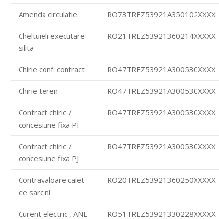
Amenda circulatie
RO73TREZ53921A350102XXXX
Cheltuieli executare
RO21TREZ53921360214XXXXX
silita
Chirie conf. contract
RO47TREZ53921A300530XXXX
Chirie teren
RO47TREZ53921A300530XXXX
Contract chirie /
RO47TREZ53921A300530XXXX
concesiune fixa PF
Contract chirie /
RO47TREZ53921A300530XXXX
concesiune fixa PJ
Contravaloare caiet
RO20TREZ53921360250XXXXX
de sarcini
Curent electric , ANL
RO51TREZ53921330228XXXXX