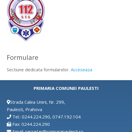
Formulare
Sectiune dedicata formularelor.
Acceseaza
PRIMARIA COMUNEI PAULESTI
Strada Calea Unirii, Nr. 299,
Paulesti, Prahova
Tel.: 0244.224.290, 0747.192.104
Fax: 0244.224.290
Email: secretar@comunapaulesti.ro