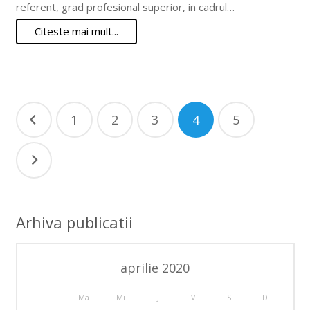
referent, grad profesional superior, in cadrul…
Citeste mai mult...
Paginație
1
2
3
4
5
articole
Arhiva publicatii
aprilie 2020
L
Ma
Mi
J
V
S
D