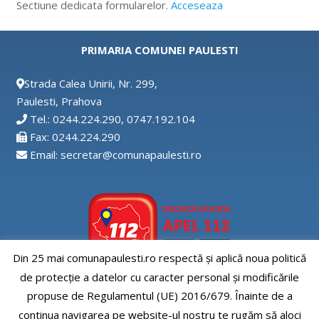
Sectiune dedicata formularelor.
Acceseaza
PRIMARIA COMUNEI PAULESTI
Strada Calea Unirii, Nr. 299,
Paulesti, Prahova
Tel.: 0244.224.290, 0747.192.104
Fax: 0244.224.290
Email: secretar@comunapaulesti.ro
Din 25 mai comunapaulesti.ro respectă și aplică noua politică
de protecție a datelor cu caracter personal și modificările
Aplicatia APEL112
propuse de Regulamentul (UE) 2016/679. Înainte de a
continua navigarea pe website-ul nostru te rugăm să aloci