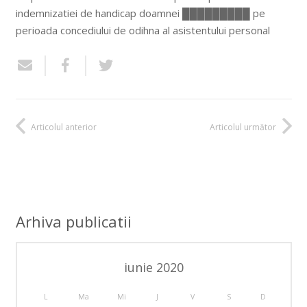
indemnizatiei de handicap doamnei █████████ pe
perioada concediului de odihna al asistentului personal
Articolul anterior
Articolul următor
Arhiva publicatii
iunie 2020
L
Ma
Mi
J
V
S
D