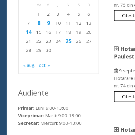
nr. 75 di
L
Ma
Mi
J
V
S
D
1
2
3
4
5
6
Citest
8
9
7
10
11
12
13
14
15
16
17
18
19
20
25
21
22
23
24
26
27
Hotar
28
29
30
Paulest
« aug.
oct. »
9 septe
Hotarare n
nr. 74 di
Audiente
Citest
Primar:
Luni: 9:00-13:00
Viceprimar:
Marti: 9:00-13:00
Secretar:
Miercuri: 9:00-13:00
Hotar