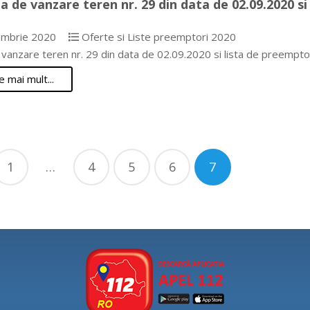
a de vanzare teren nr. 29 din data de 02.09.2020 si
mbrie 2020
Oferte si Liste preemptori 2020
vanzare teren nr. 29 din data de 02.09.2020 si lista de preempto
e mai mult...
nație
1
…
4
5
6
7
cole