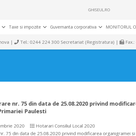
GHISEUL.RO
Taxe si impozite
Guvernanta corporativa
MONITORUL O
rahova |
Tel.: 0244 224 300 Secretariat (Registratura) |
Fax.:
are nr. 75 din data de 25.08.2020 privind modificare
Primariei Paulesti
mbrie 2020
Hotarari Consiliul Local 2020
r. 75 din data de 25.08.2020 privind modificarea organigramei si a 