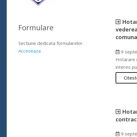
Hotar
Formulare
vederea
comuna 
Sectiune dedicata formularelor.
Acceseaza
9 septe
Hotarare n
interes p
Citest
Hotar
contrac
9 septe