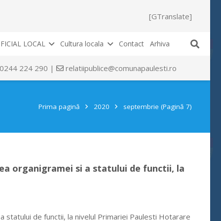
[GTranslate]
FICIAL LOCAL
Cultura locala
Contact
Arhiva
 0244 224 290 |
relatiipublice@comunapaulesti.ro
Prima pagină
2020
septembrie
(Pagină 7)
a organigramei si a statului de functii, la
statului de functii, la nivelul Primariei Paulesti Hotarare