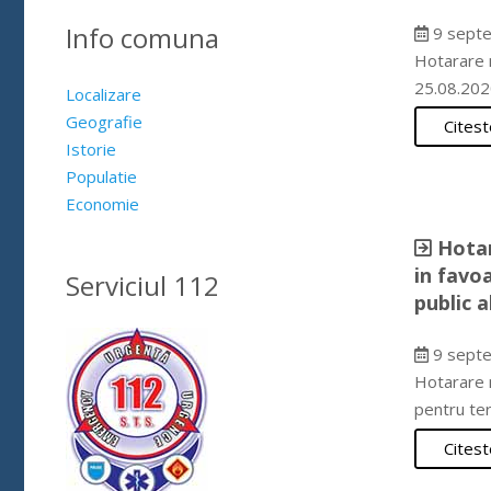
Info comuna
9 septe
Hotarare n
25.08.202
Localizare
Geografie
Citest
Istorie
Populatie
Economie
Hotar
in favo
Serviciul 112
public a
9 septe
Hotarare n
pentru te
Citest