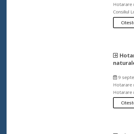
Hotarare n
Consiliul
Citest
Hotar
natural
9 septe
Hotarare n
Hotarare 
Citest