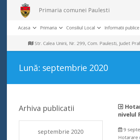
Primaria comunei Paulesti
Acasa
Primaria
Consiliul Local
Informatii publice
Str. Calea Unirii, Nr. 299, Com. Paulesti, Judet P
Lună:
septembrie 2020
Arhiva publicatii
Hotar
nivelul 
9 septe
septembrie 2020
Hotarare n