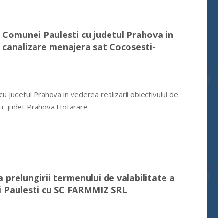
a Comunei Paulesti cu judetul Prahova in
re canalizare menajera sat Cocosesti-
 judetul Prahova in vederea realizarii obiectivului de
ti, judet Prahova Hotarare…
 prelungirii termenului de valabilitate a
nei Paulesti cu SC FARMMIZ SRL