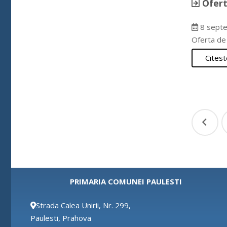
Ofert
8 septe
Oferta de 
Citest
Pagi
arti
PRIMARIA COMUNEI PAULESTI
Strada Calea Unirii, Nr. 299,
Paulesti, Prahova