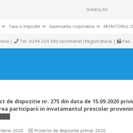
GHISEUL.RO
Taxe si impozite
Guvernanta corporativa
MONITORUL O
rahova |
Tel.: 0244 224 300 Secretariat (Registratura) |
Fax.:
ct de dispozitie nr. 275 din data de 15.09.2020 priv
rea participarii in invatamantul prescolar proveni
███
mbrie 2020
Proiecte de dispozitie primar 2020