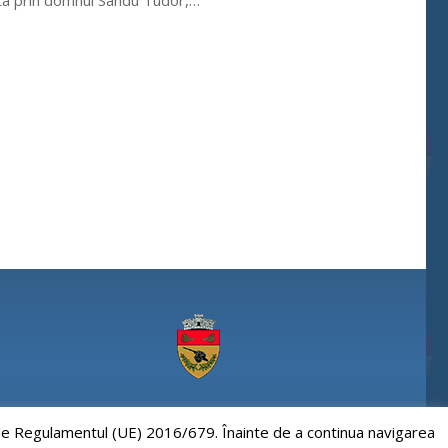
a prin domnul Sandu Tudor,…
Comuna Paulesti, judet Prahova
e de Regulamentul (UE) 2016/679. Înainte de a continua navigarea