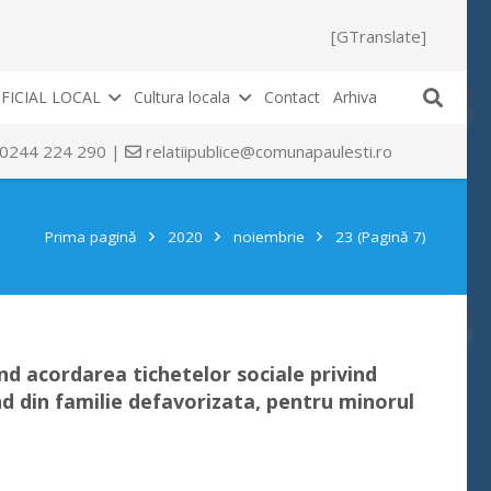
[GTranslate]
FICIAL LOCAL
Cultura locala
Contact
Arhiva
 0244 224 290 |
relatiipublice@comunapaulesti.ro
Prima pagină
2020
noiembrie
23
(Pagină 7)
ind acordarea tichetelor sociale privind
nd din familie defavorizata, pentru minorul