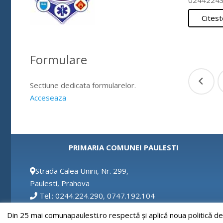
024422430
Citest
Formulare
Pagi
Sectiune dedicata formularelor.
arti
Acceseaza
PRIMARIA COMUNEI PAULESTI
Strada Calea Unirii, Nr. 299,
Paulesti, Prahova
Tel.: 0244.224.290, 0747.192.104
Fax: 0244.224.290
Din 25 mai comunapaulesti.ro respectă și aplică noua politică d
Email: secretar@comunapaulesti.ro