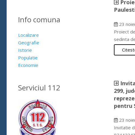
Proie
Paulest
Info comuna
23 noie
Proiect de
Localizare
sedinta de
Geografie
Citest
Istorie
Populatie
Economie
Invit
Serviciul 112
299, ju
repreze
pentru 
23 noie
Invitatie 