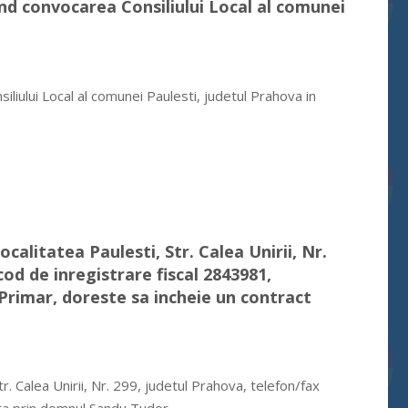
vind convocarea Consiliului Local al comunei
liului Local al comunei Paulesti, judetul Prahova in
ocalitatea Paulesti, Str. Calea Unirii, Nr.
od de inregistrare fiscal 2843981,
rimar, doreste sa incheie un contract
tr. Calea Unirii, Nr. 299, judetul Prahova, telefon/fax