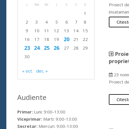
Proiect de
L
Ma
Mi
J
V
S
D
invataman
1
2
3
4
5
6
7
8
Citest
9
10
11
12
13
14
15
20
16
17
18
19
21
22
23
24
25
26
27
28
29
Proie
30
propri
« oct.
dec. »
23 noie
Proiect d
Audiente
Citest
Primar:
Luni: 9:00-13:00
Viceprimar:
Marti: 9:00-13:00
Secretar:
Miercuri: 9:00-13:00