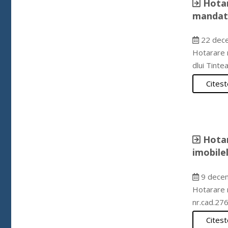
Hotar
mandatul
22 dec
Hotarare n
dlui Tinte
Citest
Hotar
imobilel
9 dece
Hotarare n
nr.cad.27
Citest