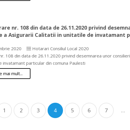
are nr. 108 din data de 26.11.2020 privind desemnar
e a Asigurarii Calitatii in unitatile de invatamant 
mbrie 2020
Hotarari Consiliul Local 2020
r. 108 din data de 26.11.2020 privind desemnarea unor consilieri loc
de invatamant particular din comuna Paulesti
e mai mult...
nație
1
2
3
4
5
6
7
…
cole