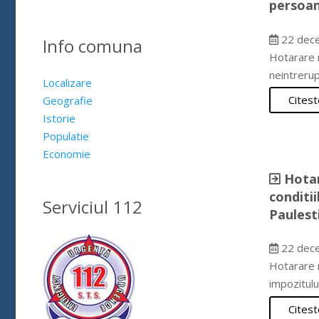
persoan
22 dec
Info comuna
Hotarare n
neintrerup
Localizare
Citest
Geografie
Istorie
Populatie
Economie
Hotar
conditii
Serviciul 112
Paulest
22 dec
Hotarare n
impozitulu
Citest