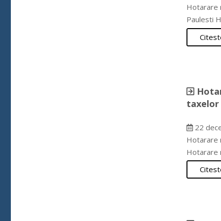
Hotarare n
Paulesti 
Citest
Hotar
taxelor 
22 dec
Hotarare n
Hotarare 
Citest