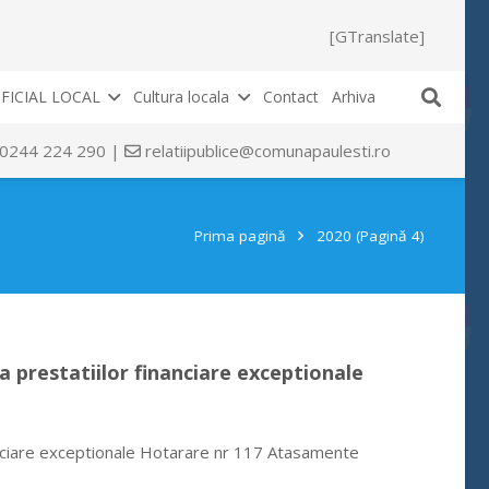
[GTranslate]
FICIAL LOCAL
Cultura locala
Contact
Arhiva
 0244 224 290 |
relatiipublice@comunapaulesti.ro
Prima pagină
2020
(Pagină 4)
a prestatiilor financiare exceptionale
anciare exceptionale Hotarare nr 117 Atasamente