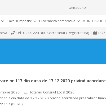
GHISEUL.RO
Taxe si impozite
Guvernanta corporativa
MONITORUL O
rahova |
Tel.: 0244 224 300 Secretariat (Registratura) |
Fax.:
are nr 117 din data de 17.12.2020 privind acordare
embrie 2020
Hotarari Consiliul Local 2020
nr 117 din data de 17.12.2020 privind acordarea prestatiilor fin
nr 117 (86 kB)