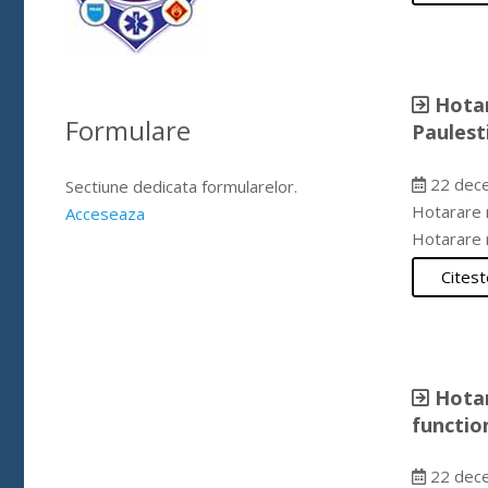
Hotar
Formulare
Paulest
22 dec
Sectiune dedicata formularelor.
Hotarare n
Acceseaza
Hotarare 
Citest
Hotar
functio
22 dec