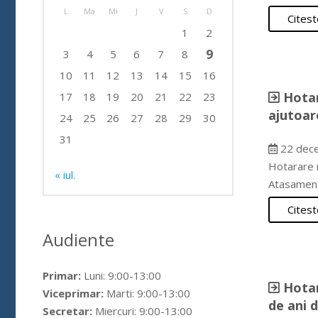
L
Ma
Mi
J
V
S
D
Citest
1
2
9
3
4
5
6
7
8
10
11
12
13
14
15
16
Hotar
17
18
19
20
21
22
23
ajutoar
24
25
26
27
28
29
30
31
22 dec
Hotarare n
« iul.
Atasament
Citest
Audiente
Primar:
Luni: 9:00-13:00
Hotar
Viceprimar:
Marti: 9:00-13:00
de ani 
Secretar:
Miercuri: 9:00-13:00