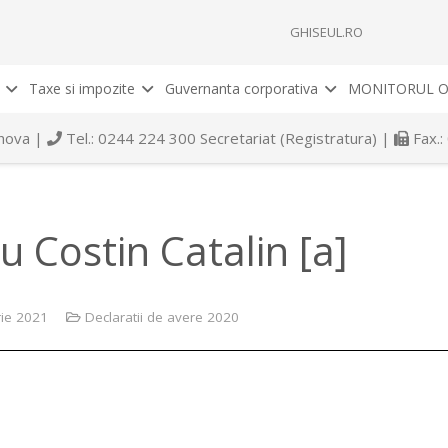
GHISEUL.RO
Taxe si impozite
Guvernanta corporativa
MONITORUL O
rahova |
Tel.: 0244 224 300 Secretariat (Registratura) |
Fax.:
u Costin Catalin [a]
rie 2021
Declaratii de avere 2020