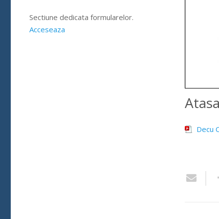
Sectiune dedicata formularelor.
Acceseaza
Atas
Decu C