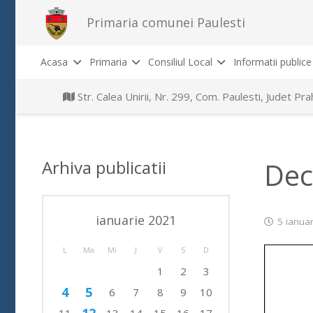
Primaria comunei Paulesti
Acasa
Primaria
Consiliul Local
Informatii publice
Str. Calea Unirii, Nr. 299, Com. Paulesti, Judet P
Arhiva publicatii
Dec
ianuarie 2021
5 ianua
L
Ma
Mi
J
V
S
D
1
2
3
4
5
6
7
8
9
10