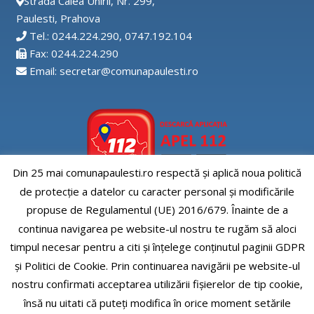
Strada Calea Unirii, Nr. 299,
Paulesti, Prahova
Tel.: 0244.224.290, 0747.192.104
Fax: 0244.224.290
Email: secretar@comunapaulesti.ro
Din 25 mai comunapaulesti.ro respectă și aplică noua politică
de protecție a datelor cu caracter personal și modificările
Aplicatia APEL112
propuse de Regulamentul (UE) 2016/679. Înainte de a
continua navigarea pe website-ul nostru te rugăm să aloci
timpul necesar pentru a citi și înțelege conținutul paginii GDPR
și Politici de Cookie. Prin continuarea navigării pe website-ul
nostru confirmati acceptarea utilizării fişierelor de tip cookie,
Comuna Paulesti, judet Prahova
însă nu uitati că puteți modifica în orice moment setările