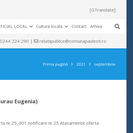
[GTranslate]
FICIAL LOCAL
Cultura locala
Contact
Arhiva
 0244 224 290 |
relatiipublice@comunapaulesti.ro
Prima pagină
2021
septembrie
Gurau Eugenia)
rta nr.25_001 notificare nr.25 Atasamente oferta