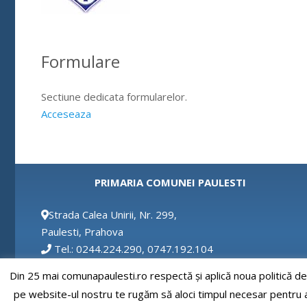
Formulare
Sectiune dedicata formularelor.
Acceseaza
PRIMARIA COMUNEI PAULESTI
Strada Calea Unirii, Nr. 299,
Paulesti, Prahova
Tel.: 0244.224.290, 0747.192.104
Fax: 0244.224.290
Din 25 mai comunapaulesti.ro respectă și aplică noua politică d
Email: secretar@comunapaulesti.ro
pe website-ul nostru te rugăm să aloci timpul necesar pentru a c