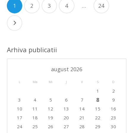
Paginație
1
2
3
4
…
24
articole
Arhiva publicatii
august 2026
L
Ma
Mi
J
V
S
D
1
2
8
3
4
5
6
7
9
10
11
12
13
14
15
16
17
18
19
20
21
22
23
24
25
26
27
28
29
30