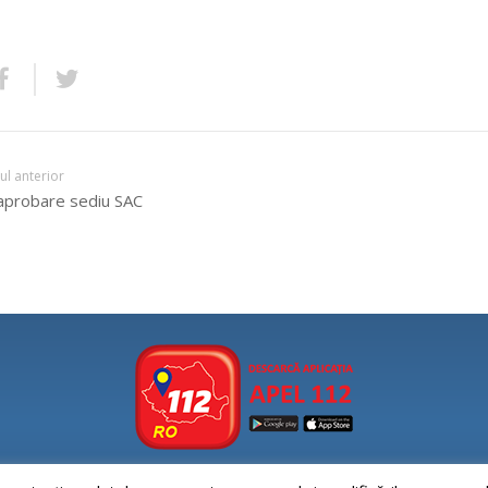
lul anterior
aprobare sediu SAC