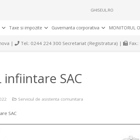
GHISEUL.RO
Taxe si impozite
Guvernanta corporativa
MONITORUL O
rahova |
Tel.: 0244 224 300 Secretariat (Registratura) |
Fax.:
 infiintare SAC
022
Serviciul de asistenta comunitara
tare SAC