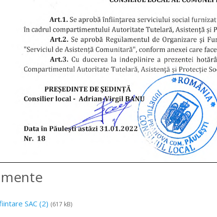
amente
fiintare SAC (2)
(617 kB)