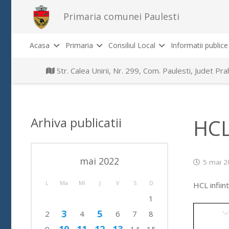
Primaria comunei Paulesti
Acasa
Primaria
Consiliul Local
Informatii publice
Str. Calea Unirii, Nr. 299, Com. Paulesti, Judet P
Arhiva publicatii
HCL
mai 2022
5 mai 2
L
Ma
Mi
J
V
S
D
HCL infiin
1
3
5
2
4
6
7
8