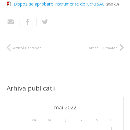
Dispozitie aprobare instrumente de lucru SAC
(960 kB)
Articolul anterior
Articolul următor
Arhiva publicatii
mai 2022
L
Ma
Mi
J
V
S
D
1