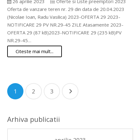
26 aprilie 2023
Oferte si Liste preemptori 2023
Oferta de vanzare teren nr. 29 din data de 20.04.2023
(Nicolae Ioan, Radu Vasilica) 2023-OFERTA 29 2023-
NOTIFICARE 29 PV NR.29-45 ZILE Atasamente 2023-
OFERTA 29 (87 kB)2023-NOTIFICARE 29 (235 kB)PV
NR.29-45…
Citeste mai mult...
Paginație
1
2
3
articole
Arhiva publicatii
aprilie 2023