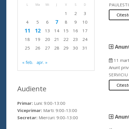
PAULESTI 
L
Ma
Mi
J
V
S
D
1
2
3
Citest
7
4
5
6
8
9
10
11
12
13
14
15
16
17
18
19
20
21
22
23
24
Anunt
25
26
27
28
29
30
31
11 mart
« feb.
apr. »
Anunt pri
SERVICIU
Citest
Audiente
Primar:
Luni: 9:00-13:00
Viceprimar:
Marti: 9:00-13:00
Anunt
Secretar:
Miercuri: 9:00-13:00