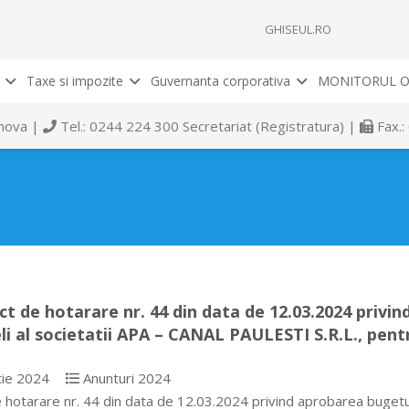
GHISEUL.RO
Taxe si impozite
Guvernanta corporativa
MONITORUL O
rahova |
Tel.: 0244 224 300 Secretariat (Registratura) |
Fax.:
ct de hotarare nr. 44 din data de 12.03.2024 privin
eli al societatii APA – CANAL PAULESTI S.R.L., pent
ie 2024
Anunturi 2024
 hotarare nr. 44 din data de 12.03.2024 privind aprobarea bugetului