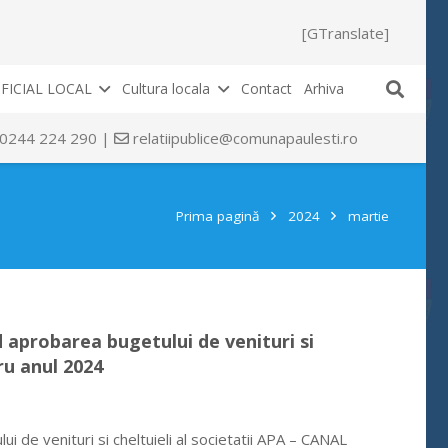
[GTranslate]
FICIAL LOCAL
Cultura locala
Contact
Arhiva
 0244 224 290 |
relatiipublice@comunapaulesti.ro
Prima pagină
2024
martie
d aprobarea bugetului de venituri si
ru anul 2024
 de venituri si cheltuieli al societatii APA – CANAL