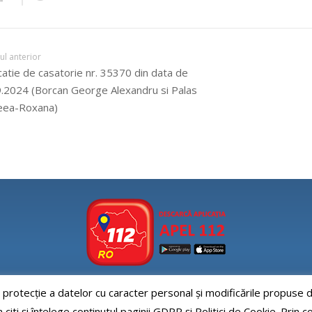
lul anterior
catie de casatorie nr. 35370 din data de
.2024 (Borcan George Alexandru si Palas
eea-Roxana)
e protecție a datelor cu caracter personal și modificările propus
Aplicatia APEL112
iti și înțelege conținutul paginii GDPR și Politici de Cookie. Prin