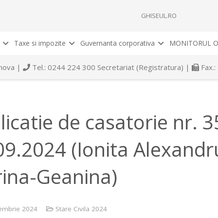
GHISEUL.RO
Taxe si impozite
Guvernanta corporativa
MONITORUL O
rahova |
Tel.: 0244 224 300 Secretariat (Registratura) |
Fax.:
licatie de casatorie nr. 
09.2024 (Ionita Alexandr
ina-Geanina)
embrie 2024
Stare Civila 2024