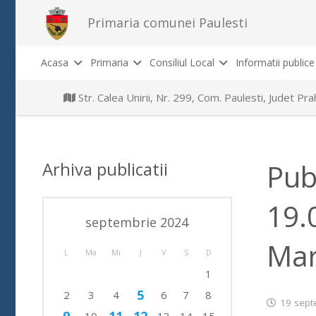
Primaria comunei Paulesti
Acasa
Primaria
Consiliul Local
Informatii publice
Str. Calea Unirii, Nr. 299, Com. Paulesti, Judet P
Arhiva publicatii
Pub
19.
septembrie 2024
Mar
L
Ma
Mi
J
V
S
D
1
5
2
3
4
6
7
8
19 sept