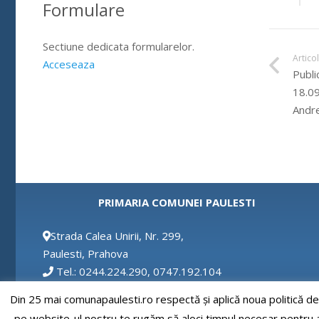
Formulare
Sectiune dedicata formularelor.
Artico
Acceseaza
Publi
18.09
Andr
PRIMARIA COMUNEI PAULESTI
Strada Calea Unirii, Nr. 299,
Paulesti, Prahova
Tel.: 0244.224.290, 0747.192.104
Fax: 0244.224.290
Din 25 mai comunapaulesti.ro respectă și aplică noua politică d
Email: secretar@comunapaulesti.ro
pe website-ul nostru te rugăm să aloci timpul necesar pentru a c