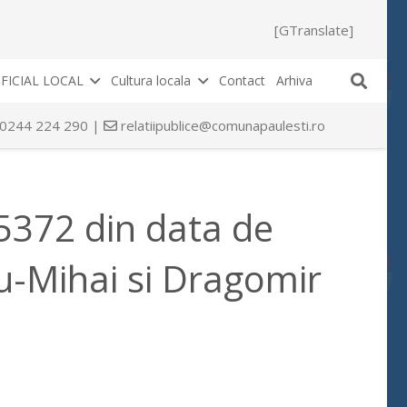
[GTranslate]
FICIAL LOCAL
Cultura locala
Contact
Arhiva
 0244 224 290 |
relatiipublice@comunapaulesti.ro
35372 din data de
u-Mihai si Dragomir