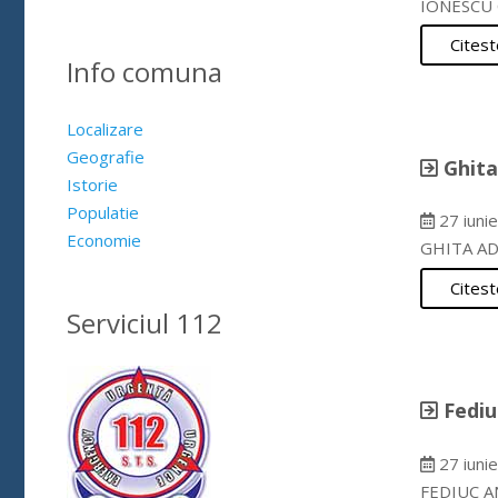
IONESCU C
Citest
Info comuna
Localizare
Geografie
Ghita
Istorie
Populatie
27 iuni
Economie
GHITA AD
Citest
Serviciul 112
Fediu
27 iuni
FEDIUC AN