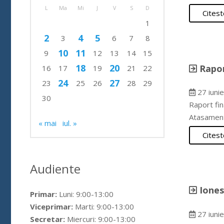
L
Ma
Mi
J
V
S
D
Citest
1
2
4
5
3
6
7
8
10
11
9
12
13
14
15
18
20
Rapor
16
17
19
21
22
24
27
23
25
26
28
29
27 iuni
30
Raport fi
Atasamen
« mai
iul. »
Citest
Audiente
Iones
Primar:
Luni: 9:00-13:00
Viceprimar:
Marti: 9:00-13:00
27 iuni
Secretar:
Miercuri: 9:00-13:00