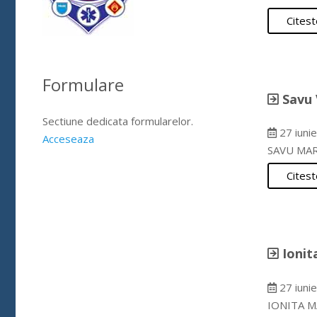
Citest
Formulare
Savu 
Sectiune dedicata formularelor.
27 iuni
Acceseaza
SAVU MAR
Citest
Ionit
27 iuni
IONITA M