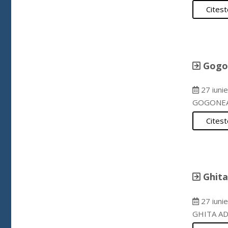
Citest
Gogon
27 iuni
GOGONEA 
Citest
Ghita
27 iuni
GHITA AD