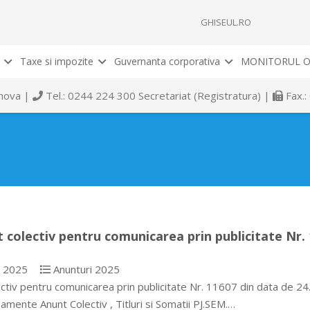
GHISEUL.RO
Taxe si impozite
Guvernanta corporativa
MONITORUL O
rahova |
Tel.: 0244 224 300 Secretariat (Registratura) |
Fax.:
 colectiv pentru comunicarea prin publicitate Nr. 1
e 2025
Anunturi 2025
ctiv pentru comunicarea prin publicitate Nr. 11607 din data de 24.06
mente Anunt Colectiv , Titluri si Somatii PJ.SEM.…