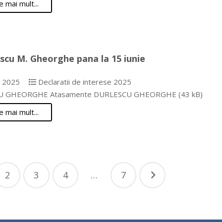
e mai mult...
scu M. Gheorghe pana la 15 iunie
e 2025
Declaratii de interese 2025
U GHEORGHE Atasamente DURLESCU GHEORGHE (43 kB)
e mai mult...
nație
2
3
4
…
7
cole