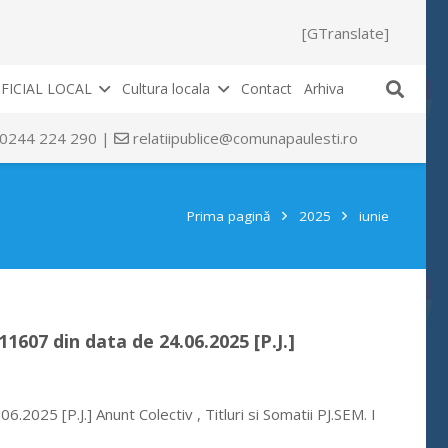
[GTranslate]
FICIAL LOCAL
Cultura locala
Contact
Arhiva
 0244 224 290 |
relatiipublice@comunapaulesti.ro
Prima pagină
2025
iunie
1607 din data de 24.06.2025 [P.J.]
.2025 [P.J.] Anunt Colectiv , Titluri si Somatii PJ.SEM. I