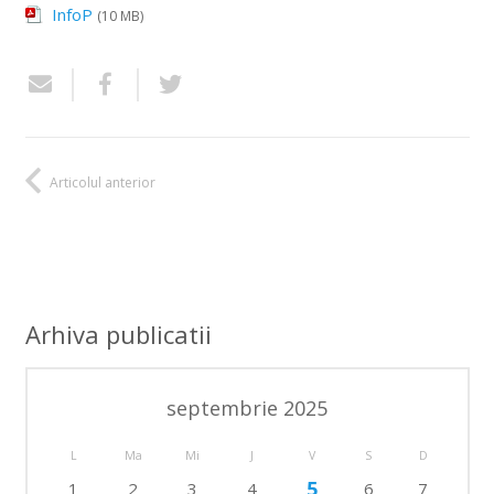
InfoP
(10 MB)
Articolul anterior
Arhiva publicatii
septembrie 2025
L
Ma
Mi
J
V
S
D
5
1
2
3
4
6
7