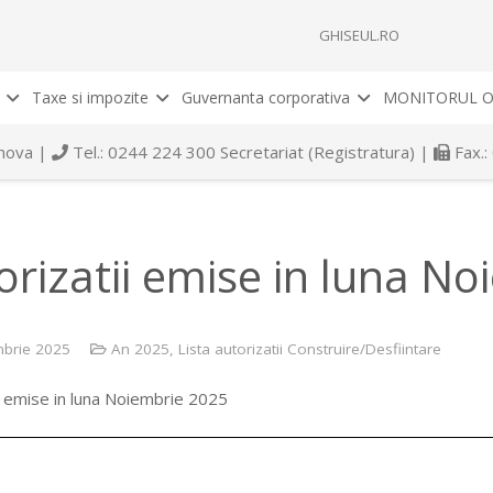
GHISEUL.RO
Taxe si impozite
Guvernanta corporativa
MONITORUL O
rahova |
Tel.: 0244 224 300 Secretariat (Registratura) |
Fax.:
orizatii emise in luna N
brie 2025
An 2025
,
Lista autorizatii Construire/Desfiintare
i emise in luna Noiembrie 2025