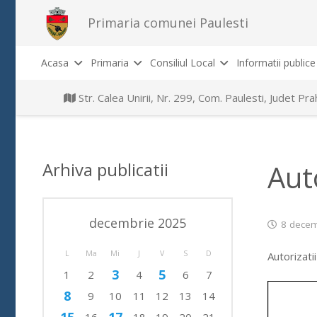
Primaria comunei Paulesti
Acasa
Primaria
Consiliul Local
Informatii publice
Str. Calea Unirii, Nr. 299, Com. Paulesti, Judet P
Arhiva publicatii
Aut
decembrie 2025
8 decem
L
Ma
Mi
J
V
S
D
Autorizati
3
5
1
2
4
6
7
8
9
10
11
12
13
14