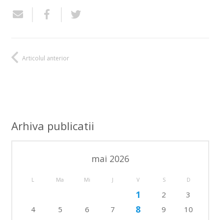
Articolul anterior
Arhiva publicatii
mai 2026
L
Ma
Mi
J
V
S
D
1
2
3
8
4
5
6
7
9
10