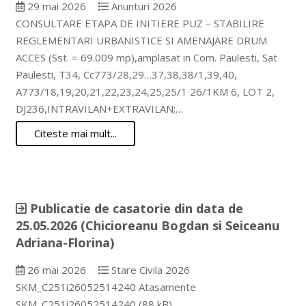
29 mai 2026
Anunturi 2026
CONSULTARE ETAPA DE INITIERE PUZ – STABILIRE
REGLEMENTARI URBANISTICE SI AMENAJARE DRUM
ACCES (Sst. = 69.009 mp),amplasat in Com. Paulesti, Sat
Paulesti, T34, Cc773/28,29…37,38,38/1,39,40,
A773/18,19,20,21,22,23,24,25,25/1 26/1KM 6, LOT 2,
DJ236,INTRAVILAN+EXTRAVILAN;…
Citeste mai mult...
Publicatie de casatorie din data de
25.05.2026 (Chicioreanu Bogdan si Seiceanu
Adriana-Florina)
26 mai 2026
Stare Civila 2026
SKM_C251i26052514240 Atasamente
SKM_C251i26052514240 (88 kB)