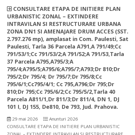
CONSULTARE ETAPA DE INITIERE PLAN
URBANISTIC ZONAL – EXTINDERE
INTRAVILAN SI RESTRUCTURARE URBANA
ZONA DN1 SI AMENAJARE DRUM ACCES (SST.
2.797.276 mp), amplasat in Com. Paulesti, Sat
Paulesti, Tarla 36 Parcela A791,A 791/49;Cc
791/53/1;Cc 791/53/2;A 791/52;A 791/53,Tarla
37 Parcela A795,A795/3;A
795/4;A795/5;A795/6;A795/7;A793;Dr 810;Dr
795/2;Dr 795/4; Dr 795/7;Dr 795/8;Cc
795/6/1;Cc795/4/1; Cc 795,A796;Dr 795;Dr
810;Dr 795;Cc 795/6/2;Cc 795/5/2,Tarla 40
Parcela A811/1,Dr 811/3;Dr 811/4, DN 1, DJ
101 I, DJ 155, De810, De 793, Jud. Prahova.
29 mai 2026
Anunturi 2026
CONSULTARE ETAPA DE INITIERE PLAN URBANISTIC
ZONAL – EXTINDERE INTRAVILAN SI RESTRUCTURARE