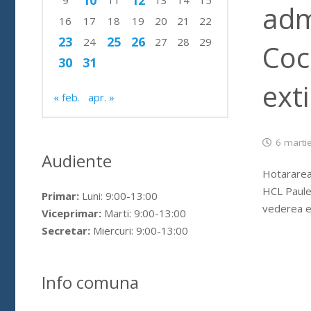
10
12
9
11
13
14
15
adm
16
17
18
19
20
21
22
23
25
26
24
27
28
29
Coc
30
31
exti
« feb.
apr. »
6 marti
Audiente
Hotararea 
HCL Paules
Primar:
Luni: 9:00-13:00
vederea ex
Viceprimar:
Marti: 9:00-13:00
Secretar:
Miercuri: 9:00-13:00
Info comuna