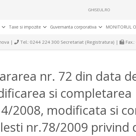
GHISEUL.RO
Taxe si impozite
Guvernanta corporativa
MONITORUL O
rahova |
Tel.: 0244 224 300 Secretariat (Registratura) |
Fax.:
ararea nr. 72 din data de
ificarea si completarea 
14/2008, modificata si c
lesti nr.78/2009 privind 