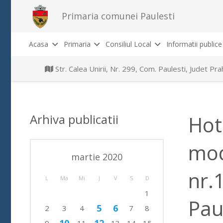
Primaria comunei Paulesti
Acasa
Primaria
Consiliul Local
Informatii publice
Str. Calea Unirii, Nr. 299, Com. Paulesti, Judet P
Arhiva publicatii
Hot
mod
martie 2020
nr.
L
Ma
Mi
J
V
S
D
1
Pau
5
6
2
3
4
7
8