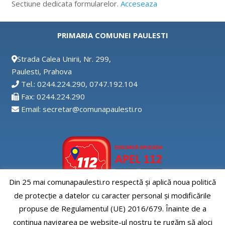
Sectiune dedicata formularelor.
Acceseaza
PRIMARIA COMUNEI PAULESTI
Strada Calea Unirii, Nr. 299,
Paulesti, Prahova
Tel.: 0244.224.290, 0747.192.104
Fax: 0244.224.290
Email: secretar@comunapaulesti.ro
Din 25 mai comunapaulesti.ro respectă și aplică noua politică
de protecție a datelor cu caracter personal și modificările
Aplicatia APEL112
propuse de Regulamentul (UE) 2016/679. Înainte de a
continua navigarea pe website-ul nostru te rugăm să aloci