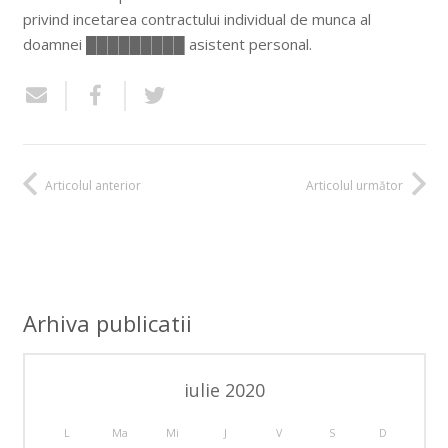
privind incetarea contractului individual de munca al
doamnei █████████ asistent personal.
Articolul anterior
Articolul următor
Arhiva publicatii
iulie 2020
L
Ma
Mi
J
V
S
D