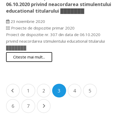
06.10.2020 privind neacordarea stimulentului
educational titularului ███████
23 noiembrie 2020
Proiecte de dispozitie primar 2020
Proiect de dispozitie nr. 307 din data de 06.10.2020
privind neacordarea stimulentului educational titularului
███████
Citeste mai mult...
Paginație
1
2
3
4
5
articole
6
7