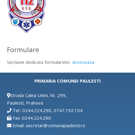
Formulare
Sectiune dedicata formularelor.
Acceseaza
PRIMARIA COMUNEI PAULESTI
Strada Calea Unirii, Nr. 299,
Paulesti, Prahova
Tel.: 0244.224.290, 0747.192.104
Fax: 0244.224.290
Email: secretar@comunapaulesti.ro