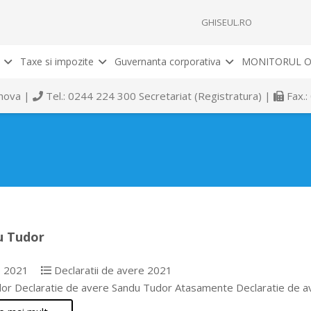
GHISEUL.RO
Taxe si impozite
Guvernanta corporativa
MONITORUL O
rahova |
Tel.: 0244 224 300 Secretariat (Registratura) |
Fax.:
u Tudor
e 2021
Declaratii de avere 2021
or Declaratie de avere Sandu Tudor Atasamente Declaratie de a