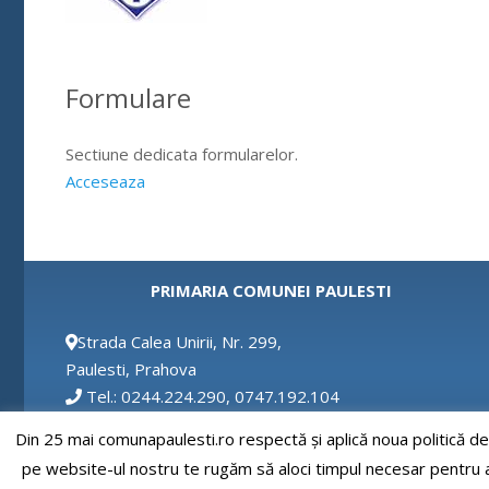
Formulare
Sectiune dedicata formularelor.
Acceseaza
PRIMARIA COMUNEI PAULESTI
Strada Calea Unirii, Nr. 299,
Paulesti, Prahova
Tel.: 0244.224.290, 0747.192.104
Fax: 0244.224.290
Din 25 mai comunapaulesti.ro respectă și aplică noua politică d
Email: secretar@comunapaulesti.ro
pe website-ul nostru te rugăm să aloci timpul necesar pentru a c