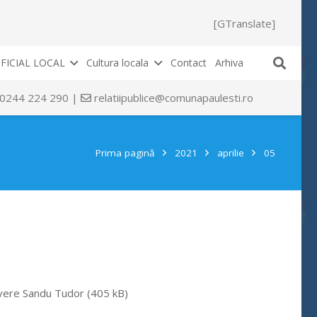
[GTranslate]
FICIAL LOCAL
Cultura locala
Contact
Arhiva
 0244 224 290 |
relatiipublice@comunapaulesti.ro
Prima pagină
2021
aprilie
05
vere Sandu Tudor (405 kB)