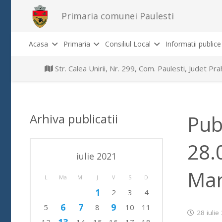
Primaria comunei Paulesti
Acasa
Primaria
Consiliul Local
Informatii publice
Str. Calea Unirii, Nr. 299, Com. Paulesti, Judet P
Arhiva publicatii
Pub
28.
iulie 2021
Mar
L
Ma
Mi
J
V
S
D
1
2
3
4
6
7
9
5
8
10
11
28 iulie