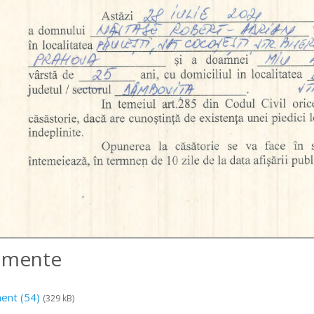
amente
ent (54)
(329 kB)