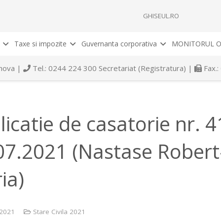
GHISEUL.RO
Taxe si impozite
Guvernanta corporativa
MONITORUL O
rahova |
Tel.: 0244 224 300 Secretariat (Registratura) |
Fax.:
licatie de casatorie nr. 
07.2021 (Nastase Robert-
ia)
 2021
Stare Civila 2021