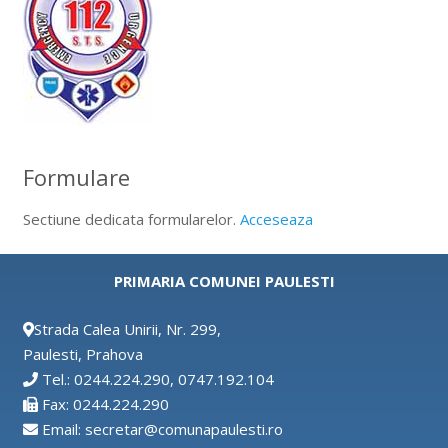
Formulare
Sectiune dedicata formularelor.
Acceseaza
PRIMARIA COMUNEI PAULESTI
Strada Calea Unirii, Nr. 299,
Paulesti, Prahova
Tel.: 0244.224.290, 0747.192.104
Fax: 0244.224.290
Email: secretar@comunapaulesti.ro