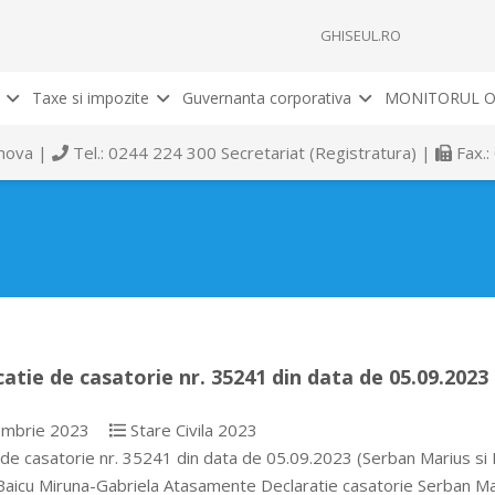
GHISEUL.RO
Taxe si impozite
Guvernanta corporativa
MONITORUL O
rahova |
Tel.: 0244 224 300 Secretariat (Registratura) |
Fax.:
catie de casatorie nr. 35241 din data de 05.09.2023
mbrie 2023
Stare Civila 2023
 de casatorie nr. 35241 din data de 05.09.2023 (Serban Marius si 
 Baicu Miruna-Gabriela Atasamente Declaratie casatorie Serban Ma