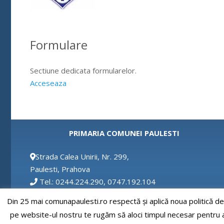
Formulare
Sectiune dedicata formularelor.
Acceseaza
PRIMARIA COMUNEI PAULESTI
Strada Calea Unirii, Nr. 299,
Paulesti, Prahova
Tel.: 0244.224.290, 0747.192.104
Fax: 0244.224.290
Din 25 mai comunapaulesti.ro respectă și aplică noua politică d
Email: secretar@comunapaulesti.ro
pe website-ul nostru te rugăm să aloci timpul necesar pentru a c