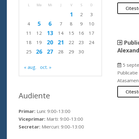
L
Ma
Mi
J
V
S
D
Citest
1
2
3
5
6
4
7
8
9
10
13
11
12
14
15
16
17
20
21
Publi
18
19
22
23
24
Alexand
26
27
25
28
29
30
5 septe
« aug.
oct. »
Publicati
Atasamen
Citest
Audiente
Primar:
Luni: 9:00-13:00
Viceprimar:
Marti: 9:00-13:00
Secretar:
Miercuri: 9:00-13:00