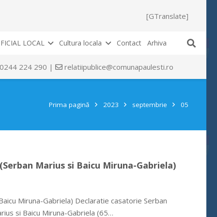
[GTranslate]
FICIAL LOCAL
Cultura locala
Contact
Arhiva
 0244 224 290 |
relatiipublice@comunapaulesti.ro
Prima pagină
2023
septembrie
05
 (Serban Marius si Baicu Miruna-Gabriela)
Baicu Miruna-Gabriela) Declaratie casatorie Serban
rius si Baicu Miruna-Gabriela (65…