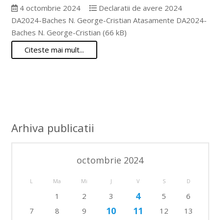
4 octombrie 2024
Declaratii de avere 2024
DA2024-Baches N. George-Cristian Atasamente DA2024-
Baches N. George-Cristian (66 kB)
Citeste mai mult...
Arhiva publicatii
octombrie 2024
L
Ma
Mi
J
V
S
D
4
1
2
3
5
6
10
11
7
8
9
12
13