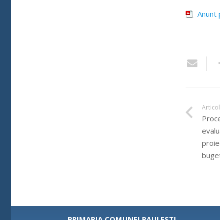
Anunt 
Artico
Proce
evalu
proie
buget
PRIMARIA COMUNEI PAULESTI