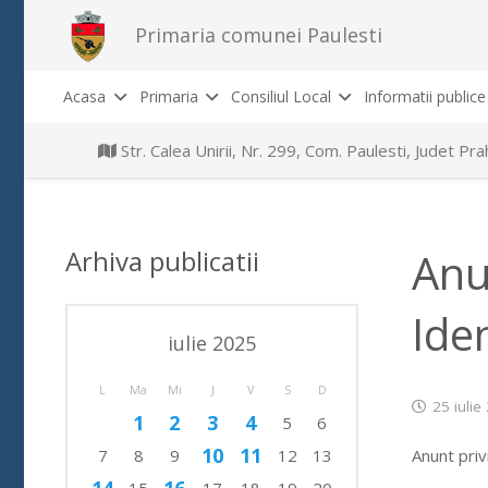
Primaria comunei Paulesti
Acasa
Primaria
Consiliul Local
Informatii publice
Str. Calea Unirii, Nr. 299, Com. Paulesti, Judet P
Arhiva publicatii
Anu
Ide
iulie 2025
L
Ma
Mi
J
V
S
D
25 iulie
1
2
3
4
5
6
10
11
Anunt priv
7
8
9
12
13