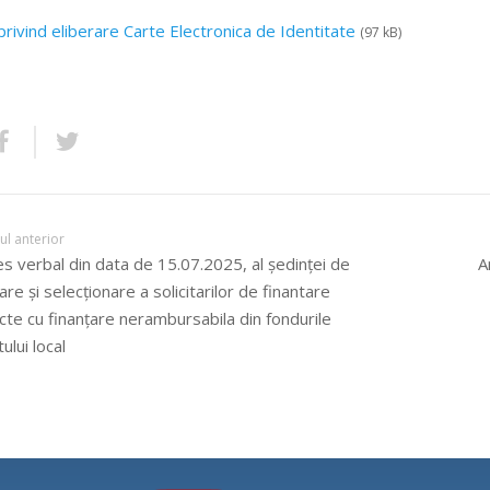
privind eliberare Carte Electronica de Identitate
(97 kB)
lul anterior
s verbal din data de 15.07.2025, al şedinţei de
A
are şi selecţionare a solicitarilor de finantare
cte cu finanţare nerambursabila din fondurile
ului local