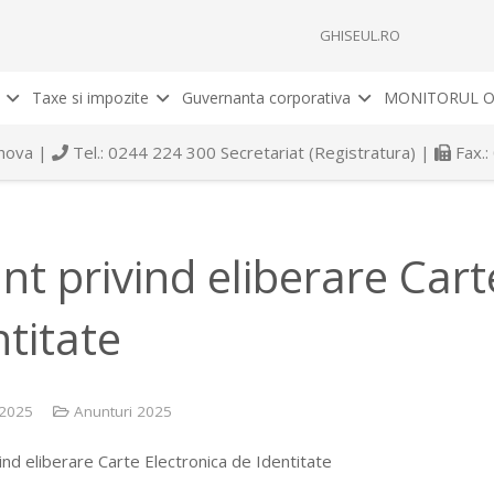
GHISEUL.RO
Taxe si impozite
Guvernanta corporativa
MONITORUL O
rahova |
Tel.: 0244 224 300 Secretariat (Registratura) |
Fax.:
nt privind eliberare Cart
ntitate
 2025
Anunturi 2025
ind eliberare Carte Electronica de Identitate