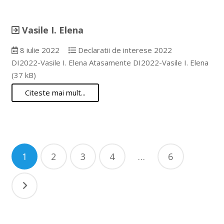
Vasile I. Elena
8 iulie 2022
Declaratii de interese 2022
DI2022-Vasile I. Elena Atasamente DI2022-Vasile I. Elena
(37 kB)
Citeste mai mult...
Paginație
1
2
3
4
…
6
articole