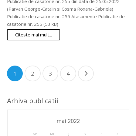
Publicatie de casatorie nr. 255 din data de 25.05.2022
(Parvan George-Catalin si Cosma Roxana-Gabriela)
Publicatie de casatorie nr. 255 Atasamente Publicatie de
casatorie nr. 255 (53 kB)
Citeste mai mult...
Paginație
1
2
3
4
articole
Arhiva publicatii
mai 2022
L
Ma
Mi
J
V
S
D