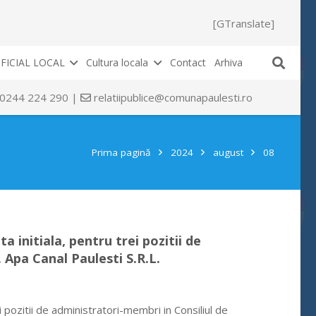
[GTranslate]
FICIAL LOCAL
Cultura locala
Contact
Arhiva
 0244 224 290 |
relatiipublice@comunapaulesti.ro
Prima pagină
2024
august
08
 initiala, pentru trei pozitii de
 Apa Canal Paulesti S.R.L.
 pozitii de administratori-membri in Consiliul de