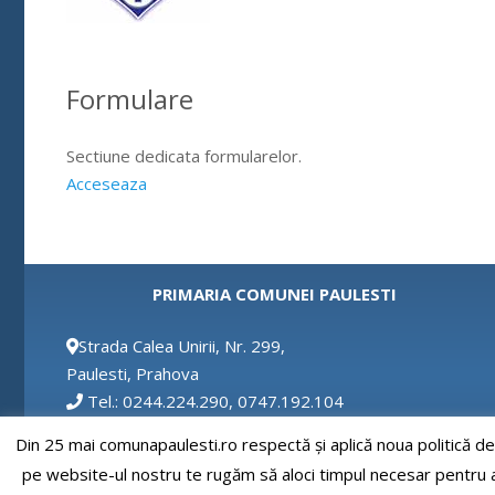
Formulare
Sectiune dedicata formularelor.
Acceseaza
PRIMARIA COMUNEI PAULESTI
Strada Calea Unirii, Nr. 299,
Paulesti, Prahova
Tel.: 0244.224.290, 0747.192.104
Fax: 0244.224.290
Din 25 mai comunapaulesti.ro respectă și aplică noua politică d
Email: secretar@comunapaulesti.ro
pe website-ul nostru te rugăm să aloci timpul necesar pentru a c