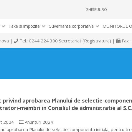
GHISEUL.RO
Taxe si impozite
Guvernanta corporativa
MONITORUL O
rahova |
Tel.: 0244 224 300 Secretariat (Registratura) |
Fax.:
 privind aprobarea Planului de selectie-componenta
tratori-membri in Consiliul de administratie al S.C.
t 2024
Anunturi 2024
ind aprobarea Planului de selectie-componenta initiala, pentru trei