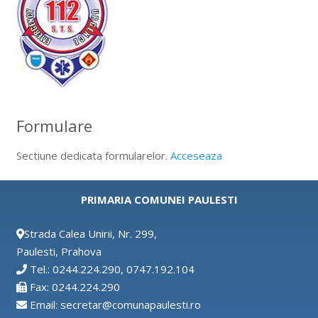
Formulare
Sectiune dedicata formularelor.
Acceseaza
PRIMARIA COMUNEI PAULESTI
Strada Calea Unirii, Nr. 299,
Paulesti, Prahova
Tel.: 0244.224.290, 0747.192.104
Fax: 0244.224.290
Email: secretar@comunapaulesti.ro